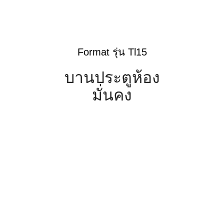
Format รุ่น Tl15
บานประตูห้อง
มั่นคง