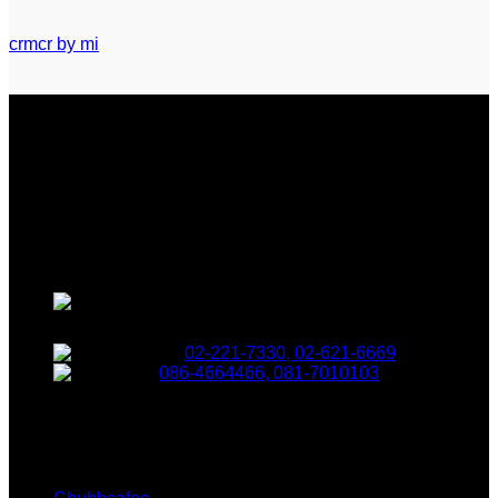
crmcr by mi
บริษัท ชับบ์เซฟ (ประเทศไทย) จำกัด
ผู้ผลิตและนำเข้าตู้เซฟชั้นนำต่างๆ
470 ถนนบำรุงเมือง แขวงวัด
เทพศิรินทร์ เขตป้อมปราบศัตรูพ่าย กรุงเทพฯ 10100
02-221-7330, 02-621-6669
086-4664466, 081-7010103
Our Brand