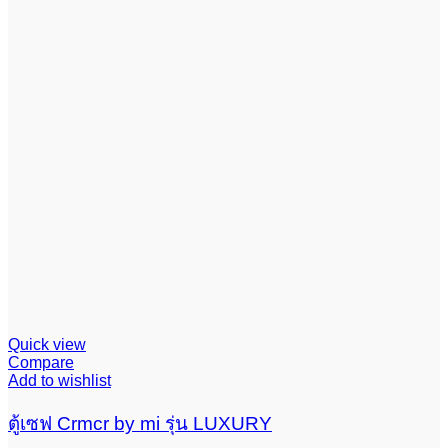
Quick view
Compare
Add to wishlist
ตู้เซฟ Crmcr by mi รุ่น LUXURY