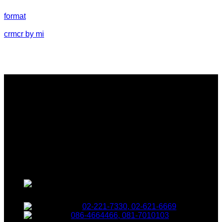
format
crmcr by mi
บริษัท ชับบ์เซฟ (ประเทศไทย) จำกัด
ผู้ผลิตและนำเข้าตู้เซฟชั้นนำต่างๆ
470 ถนนบำรุงเมือง แขวงวัด
เทพศิรินทร์ เขตป้อมปราบศัตรูพ่าย กรุงเทพฯ 10100
02-221-7330, 02-621-6669
086-4664466, 081-7010103