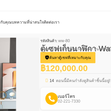
ะกับคุณ
บทความที่น่าสนใจ
ติดต่อเรา
80
รหัสสินค้า:
ww-80
ตู้เซฟเก็บนาฬิกา Wa
ตู้เซฟเก็บนาฬิกา Watch winder รุ่น ww-8
ค้นหาตู้เซฟที่เหมาะกับคุณ
฿
120,000.00
14
ตอนนี้มีคนกำลังดูสินค้าชิ้นนี้อยู่!
เบอร์โทร
02-221-7330