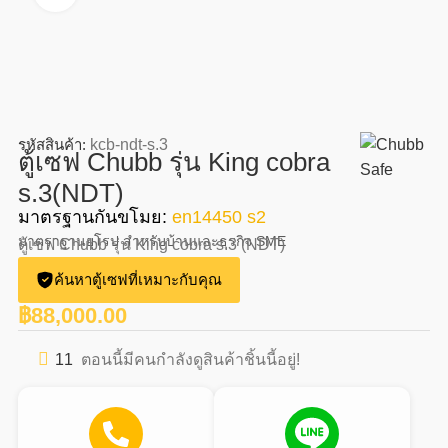
รหัสสินค้า:
kcb-ndt-s.3
ตู้เซฟ Chubb รุ่น King cobra
s.3(NDT)
มาตรฐานกันขโมย:
en14450 s2
มาตราฐานยุโรป สำหรับบ้านและธุรกิจ SME
ตู้เซฟ Chubb รุ่น King cobra s.3 (NDT)
ค้นหาตู้เซฟที่เหมาะกับคุณ
฿
88,000.00
11
ตอนนี้มีคนกำลังดูสินค้าชิ้นนี้อยู่!