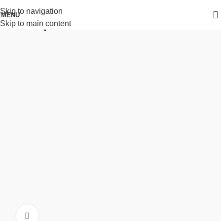
Skip to navigation
MENU
Skip to main content
หน้าหลัก
ตู้เซฟ Chubbsafes
Click to enlarge