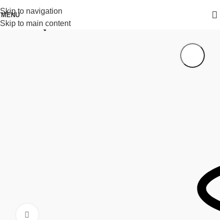
Skip to navigation
MENU
Skip to main content
หน้าหลัก
ตู้เซฟ format
Click to enlarge