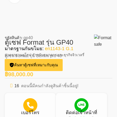
รหัสสินค้า:
gp40
ตู้เซฟ Format รุ่น GP40
มาตรฐานกันขโมย:
en1143-1 G.1
มาตราฐานยุโรป สำหรับธนาคารและธุรกิจจิวเวลรี่
ตู้เซฟ Format รุ่น Gemini pro 40
ค้นหาตู้เซฟที่เหมาะกับคุณ
฿
98,000.00
16
ตอนนี้มีคนกำลังดูสินค้าชิ้นนี้อยู่!
เบอร์โทร
ติดต่อเจ้าหน้าที่