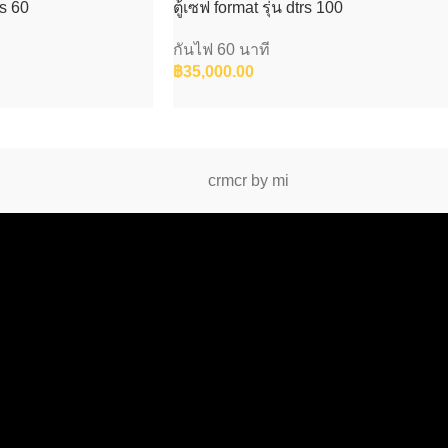
rs 60
ตู้เซฟ format รุ่น dtrs 100
กันไฟ 60 นาที
฿
35,000.00
crmcr by mi