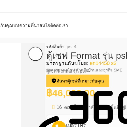
ะกับคุณ
บทความที่น่าสนใจ
ติดต่อเรา
รหัสสินค้า:
psl-4
ตู้เซฟ Format รุ่น ps
มาตรฐานกันขโมย:
en14450 s2
มาตราฐานยุโรป สำหรับบ้านและธุรกิจ SME
ตู้เซฟ Format รุ่น psl-4
ค้นหาตู้เซฟที่เหมาะกับคุณ
฿
46,000.00
16
ตอนนี้มีคนกำลังดูสินค้าชิ้นนี้อยู่!
เบอร์โทร