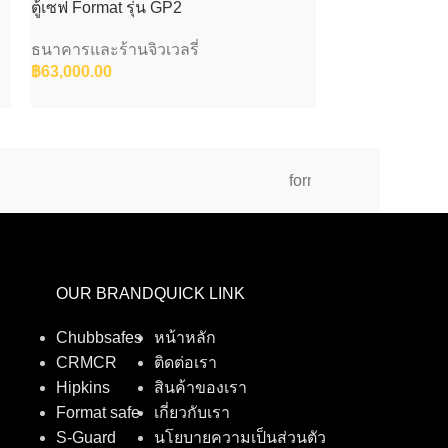
ตู้เซฟ Format รุ่น GP2
ตู้เซฟ Format รุ
ธนาคารและร้านจิวเวลรี่
ธนาคารและร้านจ
฿
63,000.00
฿
115,000.00
format
OUR BRAND
QUICK LINK
Chubbsafes
หน้าหลัก
CRMCR
ติดต่อเรา
Hipkins
สินค้าของเรา
Format safe
เกี่ยวกับเรา
S-Guard
นโยบายความเป็นส่วนตัว