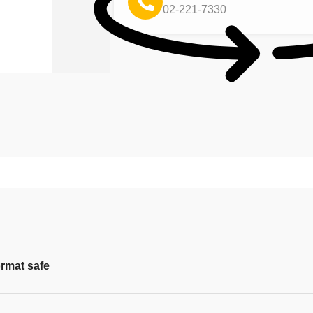
02-221-7330
rmat safe