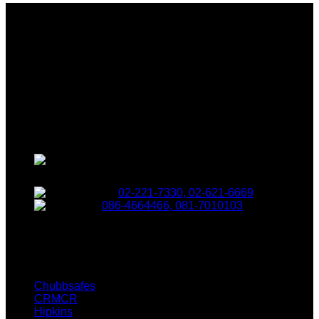
บริษัท ชับบ์เซฟ (ประเทศไทย) จำกัด
ผู้ผลิตและนำเข้าตู้เซฟชั้นนำต่างๆ
470 ถนนบำรุงเมือง แขวงวัด
เทพศิรินทร์ เขตป้อมปราบศัตรูพ่าย กรุงเทพฯ 10100
02-221-7330, 02-621-6669
086-4664466, 081-7010103
Our Brand
Chubbsafes
CRMCR
Hipkins